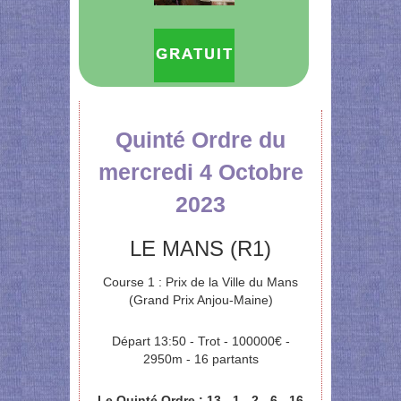
Quinté Ordre du
mercredi 4 Octobre
2023
LE MANS (R1)
Course 1 : Prix de la Ville du Mans
(Grand Prix Anjou-Maine)
Départ 13:50 - Trot - 100000€ -
2950m - 16 partants
Le Quinté Ordre : 13 - 1 - 2 - 6 - 16