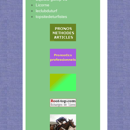
Licorne
leclubduturf
topsitedeturfistes