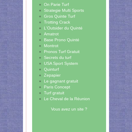
On Parie Turf
Strategie Multi Sports
Gros Quinte Turf
Trotting Crack
L'Outsider du Quinté
Amatrot
Base Prono Quinté
Montrot
Pronos Turf Gratuit
Secrets du turf
USA Sport System
Quinturf
Zepapier
Le gagnant gratuit
Paris Concept
Turf gratuit
Le Cheval de la Réunion
Vous avez un site ?