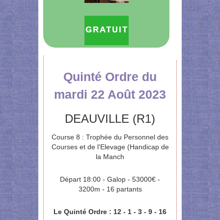
Quinté Ordre du
mardi 22 Août 2023
DEAUVILLE (R1)
Course 8 : Trophée du Personnel des
Courses et de l'Elevage (Handicap de
la Manch
Départ 18:00 - Galop - 53000€ -
3200m - 16 partants
Le Quinté Ordre : 12 - 1 - 3 - 9 - 16