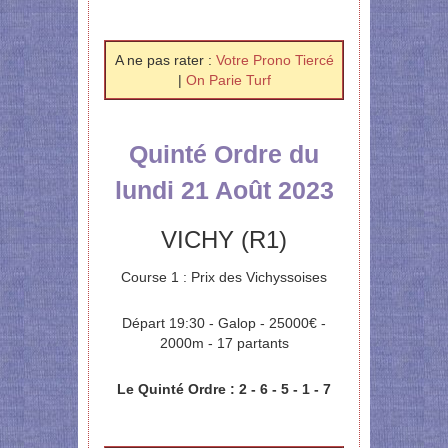
A ne pas rater :
Votre Prono Tiercé
|
On Parie Turf
Quinté Ordre du
lundi 21 Août 2023
VICHY (R1)
Course 1 : Prix des Vichyssoises
Départ 19:30 - Galop - 25000€ -
2000m - 17 partants
Le Quinté Ordre : 2 - 6 - 5 - 1 - 7