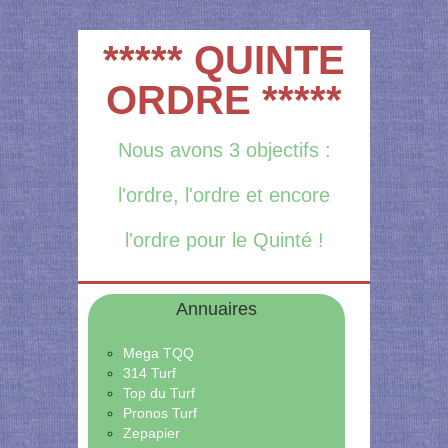
***** QUINTE
ORDRE *****
Nous avons 3 objectifs :
l'ordre, l'ordre et encore
l'ordre pour le Quinté !
Annuaires
Mega TQQ
314 Turf
Top du Turf
Pronos Turf
Zepapier