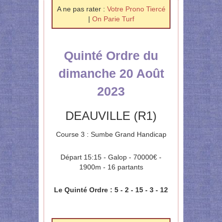
A ne pas rater :
Votre Prono Tiercé
|
On Parie Turf
Quinté Ordre du
dimanche 20 Août
2023
DEAUVILLE (R1)
Course 3 : Sumbe Grand Handicap
Départ 15:15 - Galop - 70000€ -
1900m - 16 partants
Le Quinté Ordre : 5 - 2 - 15 - 3 - 12