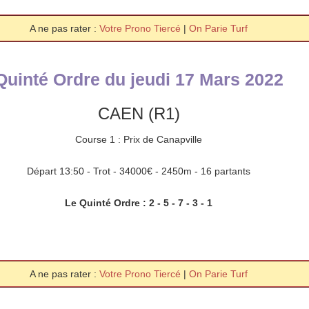
A ne pas rater :
Votre Prono Tiercé
|
On Parie Turf
Quinté Ordre du jeudi 17 Mars 2022
CAEN (R1)
Course 1 : Prix de Canapville
Départ 13:50 - Trot - 34000€ - 2450m - 16 partants
Le Quinté Ordre : 2 - 5 - 7 - 3 - 1
A ne pas rater :
Votre Prono Tiercé
|
On Parie Turf