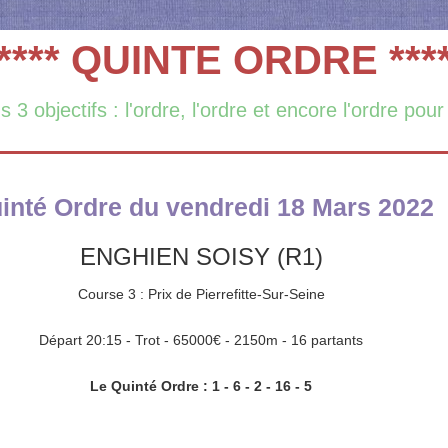
**** QUINTE ORDRE ***
3 objectifs : l'ordre, l'ordre et encore l'ordre pour
inté Ordre du vendredi 18 Mars 2022
ENGHIEN SOISY (R1)
Course 3 : Prix de Pierrefitte-Sur-Seine
Départ 20:15 - Trot - 65000€ - 2150m - 16 partants
Le Quinté Ordre : 1 - 6 - 2 - 16 - 5