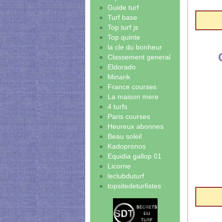
Guide turf
Turf base
Top turf js
Top quinte
la cle du bonheur
Classement general
Eldorado
Minarik
France courses
La maison mere
4 turfs
Paris courses
Heureux abonnes
Beau soleil
Kadopronos
Equidia gallop 01
Licorne
leclubduturf
topsitedeturfistes