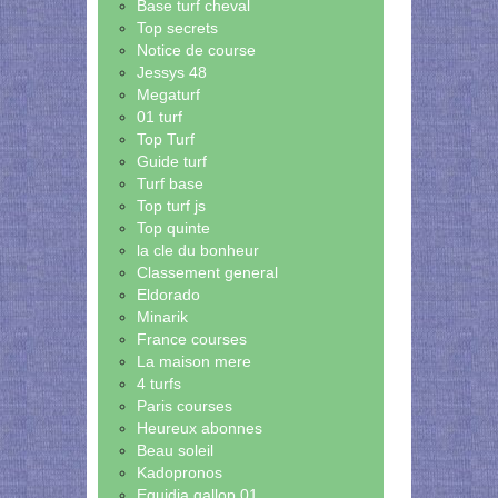
Base turf cheval
Top secrets
Notice de course
Jessys 48
Megaturf
01 turf
Top Turf
Guide turf
Turf base
Top turf js
Top quinte
la cle du bonheur
Classement general
Eldorado
Minarik
France courses
La maison mere
4 turfs
Paris courses
Heureux abonnes
Beau soleil
Kadopronos
Equidia gallop 01