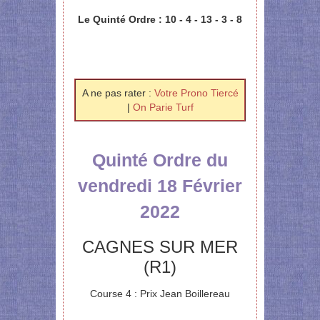
Le Quinté Ordre : 10 - 4 - 13 - 3 - 8
A ne pas rater :
Votre Prono Tiercé
|
On Parie Turf
Quinté Ordre du
vendredi 18 Février
2022
CAGNES SUR MER
(R1)
Course 4 : Prix Jean Boillereau