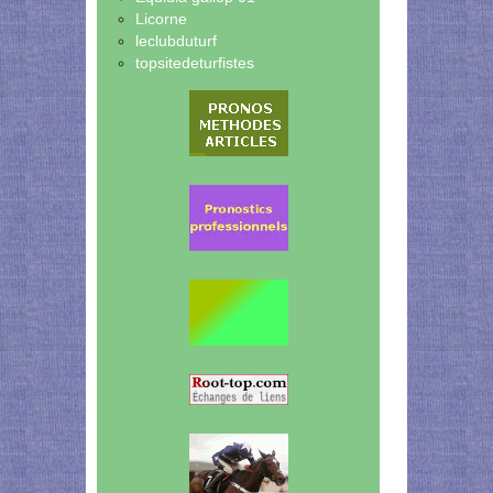
Licorne
leclubduturf
topsitedeturfistes