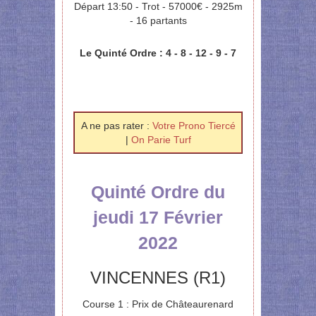
Départ 13:50 - Trot - 57000€ - 2925m
- 16 partants
Le Quinté Ordre : 4 - 8 - 12 - 9 - 7
A ne pas rater :
Votre Prono Tiercé
|
On Parie Turf
Quinté Ordre du
jeudi 17 Février
2022
VINCENNES (R1)
Course 1 : Prix de Châteaurenard