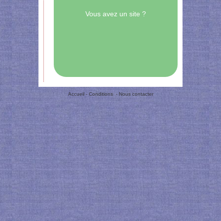
Vous avez un site ?
Accueil
-
Conditions
-
Nous contacter