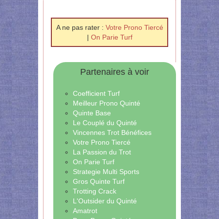
A ne pas rater :
Votre Prono Tiercé
|
On Parie Turf
Partenaires à voir
Coefficient Turf
Meilleur Prono Quinté
Quinte Base
Le Couplé du Quinté
Vincennes Trot Bénéfices
Votre Prono Tiercé
La Passion du Trot
On Parie Turf
Strategie Multi Sports
Gros Quinte Turf
Trotting Crack
L'Outsider du Quinté
Amatrot