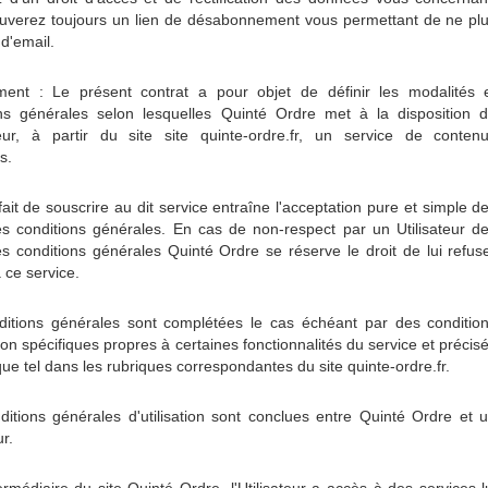
ouverez toujours un lien de désabonnement vous permettant de ne pl
 d'email.
ent : Le présent contrat a pour objet de définir les modalités 
ons générales selon lesquelles Quinté Ordre met à la disposition 
ateur, à partir du site site quinte-ordre.fr, un service de conten
s.
fait de souscrire au dit service entraîne l'acceptation pure et simple d
s conditions générales. En cas de non-respect par un Utilisateur d
s conditions générales Quinté Ordre se réserve le droit de lui refus
à ce service.
ditions générales sont complétées le cas échéant par des conditio
ation spécifiques propres à certaines fonctionnalités du service et précis
que tel dans les rubriques correspondantes du site quinte-ordre.fr.
itions générales d'utilisation sont conclues entre Quinté Ordre et 
ur.