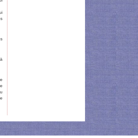
ui
ui
es
es
 à
me
ce
ou
ce