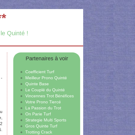
**
 le Quinté !
Partenaires à voir
Coefficient Turf
Meilleur Prono Quinté
 -
Quinte Base
Le Couplé du Quinté
Vincennes Trot Bénéfices
Votre Prono Tiercé
La Passion du Trot
ou
On Parie Turf
e,
Strategie Multi Sports
-2
Gros Quinte Turf
6.
Trotting Crack