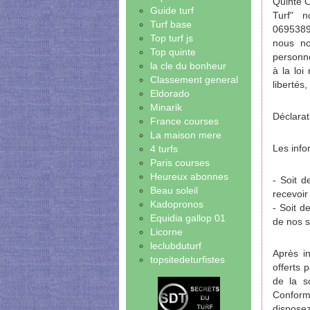
Quinté O
Guide turf
Turf" 
Turf base
06953890
Top turf js
nous no
Top quinte
personne
la cle du bonheur
à la loi
Classement general
libertés
Eldorado
Minarik
Déclarat
France courses
La maison mere
Les info
4 turfs
Paris courses
Heureux abonnes
- Soit d
Beau soleil
recevoir
Kadopronos
- Soit d
Equidia gallop 01
de nos si
Licorne
leclubduturf
Après i
topsitedeturfistes
offerts 
de la s
Conform
disposez