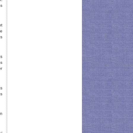
us
et
de
us
es
es
er
ns
és
un