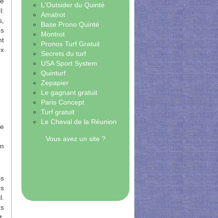
re
L'Outsider du Quinté
l:
Amatrot
s,
Base Prono Quinté
ns
Montrot
nt
Pronos Turf Gratuit
ux
Secrets du turf
USA Sport System
Quinturf
Zepapier
Le gagnant gratuit
Paris Concept
Turf gratuit
Le Cheval de la Réunion
de
Vous avez un site ?
un
os
ns
l.
us
t.