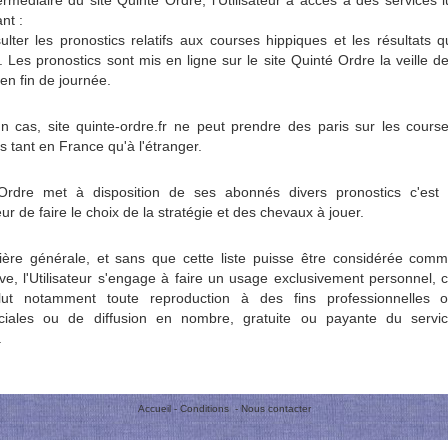
termédiaire du site Quinté Ordre, l'Utilisateur a accès à des services l
nt :
lter les pronostics relatifs aux courses hippiques et les résultats q
s. Les pronostics sont mis en ligne sur le site Quinté Ordre la veille d
en fin de journée.
 cas, site quinte-ordre.fr ne peut prendre des paris sur les cours
s tant en France qu'à l'étranger.
Ordre met à disposition de ses abonnés divers pronostics c'est
teur de faire le choix de la stratégie et des chevaux à jouer.
ère générale, et sans que cette liste puisse être considérée com
ve, l'Utilisateur s'engage à faire un usage exclusivement personnel, 
lut notamment toute reproduction à des fins professionnelles 
iales ou de diffusion en nombre, gratuite ou payante du servi
.
Accueil
-
Conditions
-
Nous contacter