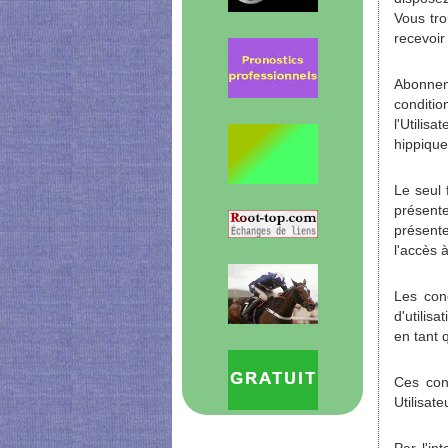
Vous tr
recevoir
Abonnem
conditi
l'Utilis
hippique
Le seul 
présente
présente
l'accès 
Les con
d'utilis
en tant 
Ces cond
Utilisate