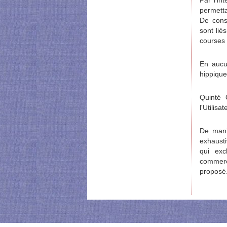
Par l'in
permetta
De consu
sont lié
courses 
En aucun
hippique
Quinté 
l'Utilisa
De mani
exhausti
qui exc
commerc
proposé