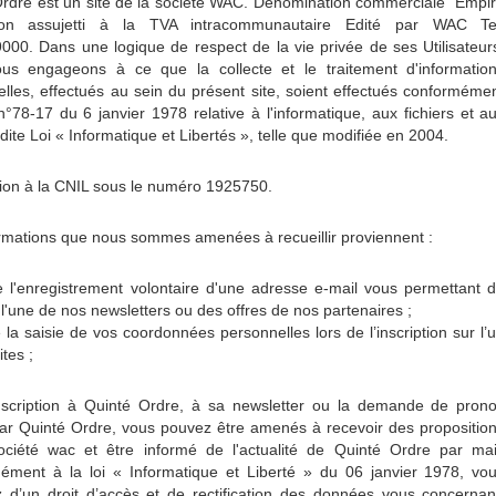
rdre est un site de la société WAC. Dénomination commerciale "Empi
non assujetti à la TVA intracommunautaire Edité par WAC Te
00. Dans une logique de respect de la vie privée de ses Utilisateur
us engageons à ce que la collecte et le traitement d'informatio
lles, effectués au sein du présent site, soient effectués conforméme
 n°78-17 du 6 janvier 1978 relative à l'informatique, aux fichiers et a
, dite Loi « Informatique et Libertés », telle que modifiée en 2004.
ion à la CNIL sous le numéro 1925750.
rmations que nous sommes amenées à recueillir proviennent :
e l'enregistrement volontaire d'une adresse e-mail vous permettant 
 l'une de nos newsletters ou des offres de nos partenaires ;
e la saisie de vos coordonnées personnelles lors de l’inscription sur l’
tes ;
nscription à Quinté Ordre, à sa newsletter ou la demande de pron
par Quinté Ordre, vous pouvez être amenés à recevoir des propositio
ociété wac et être informé de l'actualité de Quinté Ordre par mai
ément à la loi « Informatique et Liberté » du 06 janvier 1978, vo
 d’un droit d’accès et de rectification des données vous concernan