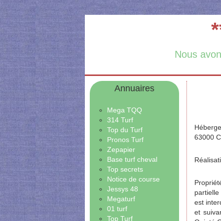
*
Nous avons 
Annuaires
Mega TQQ
314 Turf
Hébergeu
Top du Turf
63000 C
Pronos Turf
Zepapier
Base turf cheval
Réalisa
Top secrets
Notice de course
Propriét
Jessys 48
partiell
Megaturf
est inte
01 turf
et suiva
Top Turf