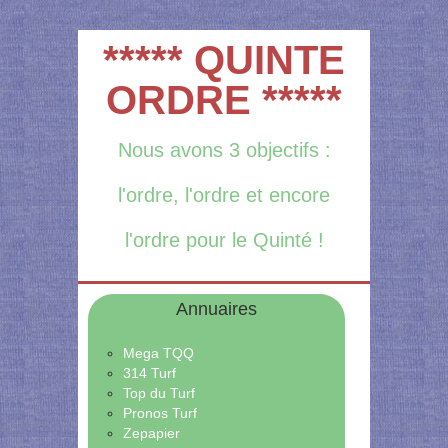
***** QUINTE
ORDRE *****
Nous avons 3 objectifs :
l'ordre, l'ordre et encore
l'ordre pour le Quinté !
Annuaires
Mega TQQ
314 Turf
Top du Turf
Pronos Turf
Zepapier