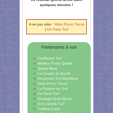
quelques minutes !
A ne pas rater :
Votre Prono Tiercé
|
On Parie Turf
Partenaires à voir
Coefficient Turf
Meilleur Prono Quinté
Quinte Base
Le Couplé du Quinté
Vincennes Trot Bénéfices
Votre Prono Tiercé
La Passion du Trot
On Parie Turf
Strategie Multi Sports
Gros Quinte Turf
Trotting Crack