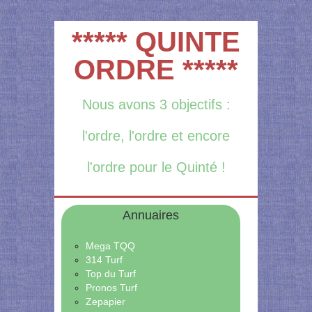
***** QUINTE
ORDRE *****
Nous avons 3 objectifs :
l'ordre, l'ordre et encore
l'ordre pour le Quinté !
Annuaires
Mega TQQ
314 Turf
Top du Turf
Pronos Turf
Zepapier