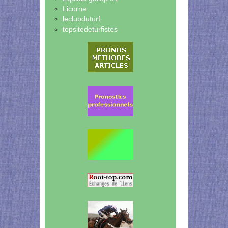
Licorne
leclubduturf
topsitedeturfistes