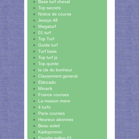
Base turf cheval
Top secrets
Notice de course
Jessys 48
Megaturf
01 turf
Top Turf
Guide turf
Turf base
Top turf js
Top quinte
la cle du bonheur
Classement general
Eldorado
Minarik
France courses
La maison mere
4 turfs
Paris courses
Heureux abonnes
Beau soleil
Kadopronos
Equidia gallop 01