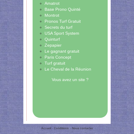
Amatrot
Base Prono Quinté
Montrot
Pronos Turf Gratuit
Secrets du turf
USA Sport System
Quinturf
Zepapier
Le gagnant gratuit
Paris Concept
Turf gratuit
Le Cheval de la Réunion
Vous avez un site ?
Accueil
-
Conditions
-
Nous contacter