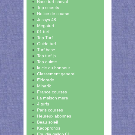
Base turf cheval
Top secrets
Notice de course
Jessys 48
Megaturf
01 turf
Top Turf
Guide turf
Turf base
Top turf js
Top quinte
la cle du bonheur
Classement general
Eldorado
Minarik
France courses
La maison mere
4 turfs
Paris courses
Heureux abonnes
Beau soleil
Kadopronos
Equidia gallop 01