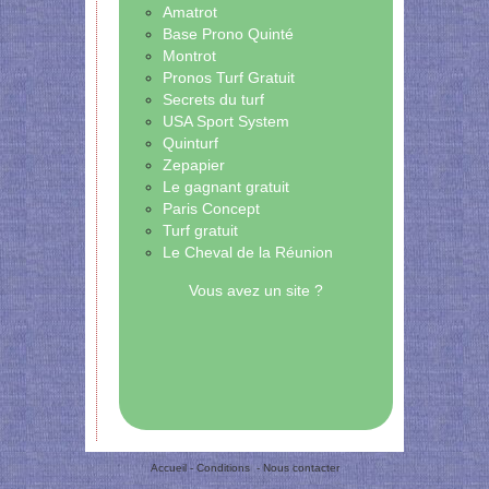
Amatrot
Base Prono Quinté
Montrot
Pronos Turf Gratuit
Secrets du turf
USA Sport System
Quinturf
Zepapier
Le gagnant gratuit
Paris Concept
Turf gratuit
Le Cheval de la Réunion
Vous avez un site ?
Accueil
-
Conditions
-
Nous contacter