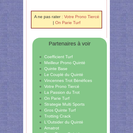
A ne pas rater :
Votre Prono Tiercé
|
On Parie Turf
Partenaires à voir
Coefficient Turf
Meilleur Prono Quinté
Quinte Base
Le Couplé du Quinté
Vincennes Trot Bénéfices
Votre Prono Tiercé
La Passion du Trot
On Parie Turf
Strategie Multi Sports
Gros Quinte Turf
Trotting Crack
L'Outsider du Quinté
Amatrot