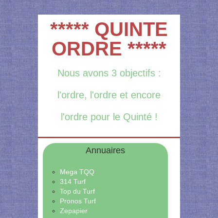
***** QUINTE
ORDRE *****
Nous avons 3 objectifs :
l'ordre, l'ordre et encore
l'ordre pour le Quinté !
Annuaires
Mega TQQ
314 Turf
Top du Turf
Pronos Turf
Zepapier