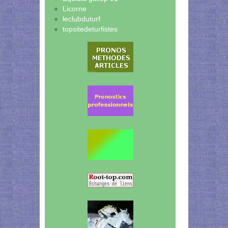
Licorne
leclubduturf
topsitedeturfistes