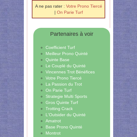
A ne pas rater :
Votre Prono Tiercé
|
On Parie Turf
Partenaires à voir
Coefficient Turf
Meilleur Prono Quinté
Quinte Base
Le Couplé du Quinté
Vincennes Trot Bénéfices
Votre Prono Tiercé
La Passion du Trot
On Parie Turf
Strategie Multi Sports
Gros Quinte Turf
Trotting Crack
L'Outsider du Quinté
Amatrot
Base Prono Quinté
Montrot