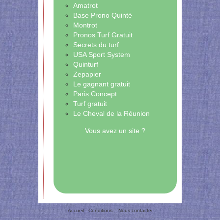
Amatrot
Base Prono Quinté
Montrot
Pronos Turf Gratuit
Secrets du turf
USA Sport System
Quinturf
Zepapier
Le gagnant gratuit
Paris Concept
Turf gratuit
Le Cheval de la Réunion
Vous avez un site ?
Accueil
-
Conditions
-
Nous contacter