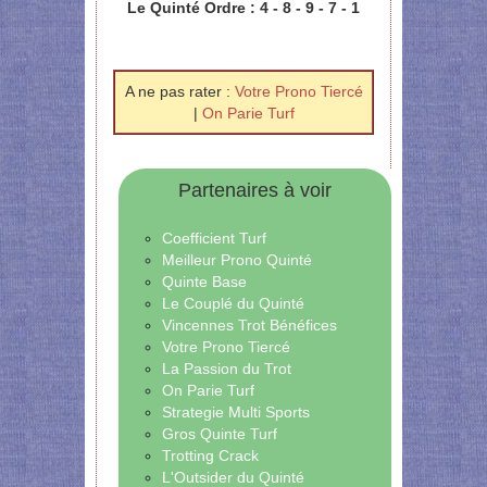
Le Quinté Ordre : 4 - 8 - 9 - 7 - 1
A ne pas rater :
Votre Prono Tiercé
|
On Parie Turf
Partenaires à voir
Coefficient Turf
Meilleur Prono Quinté
Quinte Base
Le Couplé du Quinté
Vincennes Trot Bénéfices
Votre Prono Tiercé
La Passion du Trot
On Parie Turf
Strategie Multi Sports
Gros Quinte Turf
Trotting Crack
L'Outsider du Quinté