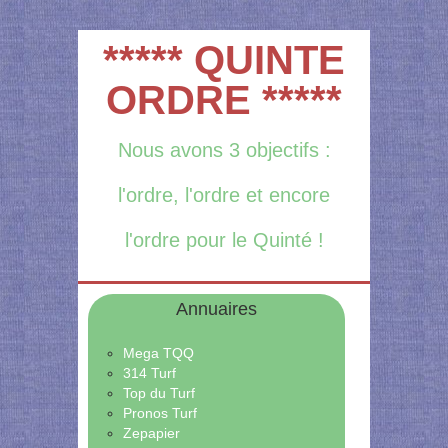
***** QUINTE
ORDRE *****
Nous avons 3 objectifs :
l'ordre, l'ordre et encore
l'ordre pour le Quinté !
Annuaires
Mega TQQ
314 Turf
Top du Turf
Pronos Turf
Zepapier