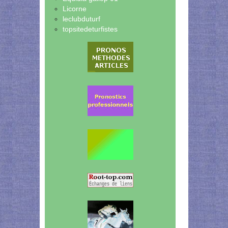
Licorne
leclubduturf
topsitedeturfistes