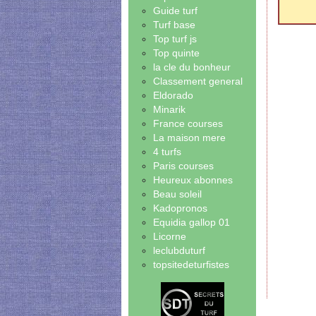
Guide turf
Turf base
Top turf js
Top quinte
la cle du bonheur
Classement general
Eldorado
Minarik
France courses
La maison mere
4 turfs
Paris courses
Heureux abonnes
Beau soleil
Kadopronos
Equidia gallop 01
Licorne
leclubduturf
topsitedeturfistes