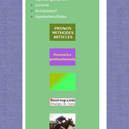
Licorne
leclubduturf
topsitedeturfistes