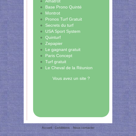
Amatrot
Base Prono Quinté
Montrot
Pronos Turf Gratuit
Secrets du turf
USA Sport System
Quinturf
Zepapier
Le gagnant gratuit
Paris Concept
Turf gratuit
Le Cheval de la Réunion
Vous avez un site ?
Accueil
-
Conditions
-
Nous contacter