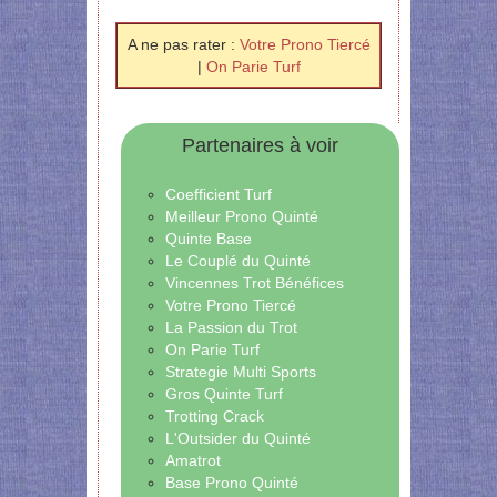
A ne pas rater :
Votre Prono Tiercé
|
On Parie Turf
Partenaires à voir
Coefficient Turf
Meilleur Prono Quinté
Quinte Base
Le Couplé du Quinté
Vincennes Trot Bénéfices
Votre Prono Tiercé
La Passion du Trot
On Parie Turf
Strategie Multi Sports
Gros Quinte Turf
Trotting Crack
L'Outsider du Quinté
Amatrot
Base Prono Quinté