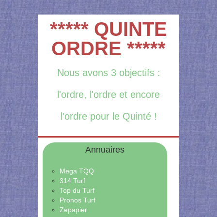
***** QUINTE
ORDRE *****
Nous avons 3 objectifs :
l'ordre, l'ordre et encore
l'ordre pour le Quinté !
Annuaires
Mega TQQ
314 Turf
Top du Turf
Pronos Turf
Zepapier