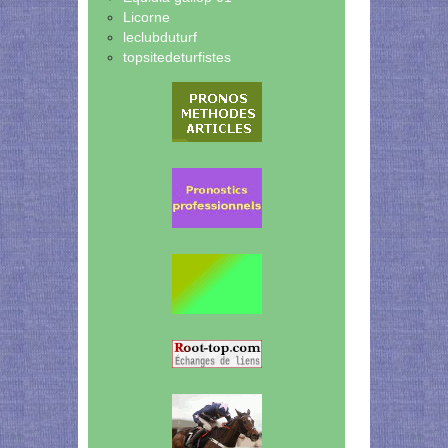
Licorne
leclubduturf
topsitedeturfistes