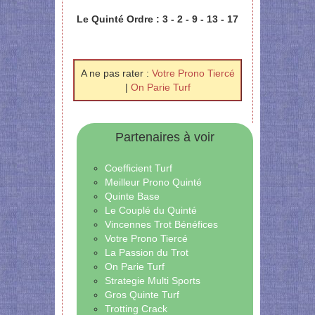
Le Quinté Ordre : 3 - 2 - 9 - 13 - 17
A ne pas rater :
Votre Prono Tiercé
|
On Parie Turf
Partenaires à voir
Coefficient Turf
Meilleur Prono Quinté
Quinte Base
Le Couplé du Quinté
Vincennes Trot Bénéfices
Votre Prono Tiercé
La Passion du Trot
On Parie Turf
Strategie Multi Sports
Gros Quinte Turf
Trotting Crack