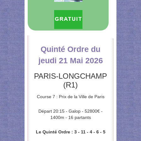
Quinté Ordre du
jeudi 21 Mai 2026
PARIS-LONGCHAMP
(R1)
Course 7 : Prix de la Ville de Paris
Départ 20:15 - Galop - 52800€ -
1400m - 16 partants
Le Quinté Ordre : 3 - 11 - 4 - 6 - 5