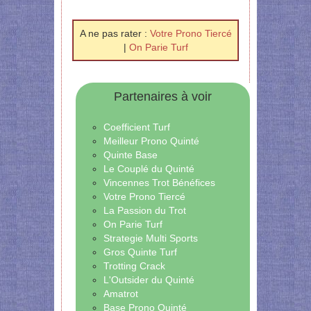
A ne pas rater :
Votre Prono Tiercé
|
On Parie Turf
Partenaires à voir
Coefficient Turf
Meilleur Prono Quinté
Quinte Base
Le Couplé du Quinté
Vincennes Trot Bénéfices
Votre Prono Tiercé
La Passion du Trot
On Parie Turf
Strategie Multi Sports
Gros Quinte Turf
Trotting Crack
L'Outsider du Quinté
Amatrot
Base Prono Quinté