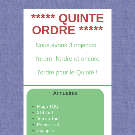
***** QUINTE
ORDRE *****
Nous avons 3 objectifs :
l'ordre, l'ordre et encore
l'ordre pour le Quinté !
Annuaires
Mega TQQ
314 Turf
Top du Turf
Pronos Turf
Zepapier