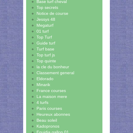
Base turf cheval
Top secrets
Notice de course
Jessys 48
Megaturf
01 turf
Top Turf
Guide turf
Turf base
Top turf js
Top quinte
la cle du bonheur
Classement general
Eldorado
Minarik
France courses
La maison mere
4 turfs
Paris courses
Heureux abonnes
Beau soleil
Kadopronos
Equidia gallop 01