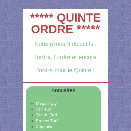
***** QUINTE
ORDRE *****
Nous avons 3 objectifs :
l'ordre, l'ordre et encore
l'ordre pour le Quinté !
Annuaires
Mega TQQ
314 Turf
Top du Turf
Pronos Turf
Zepapier