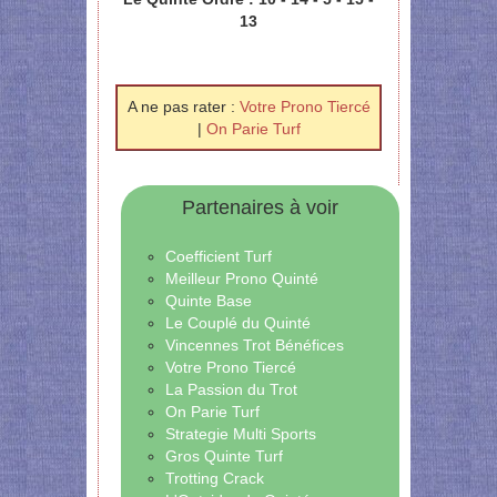
13
A ne pas rater :
Votre Prono Tiercé
|
On Parie Turf
Partenaires à voir
Coefficient Turf
Meilleur Prono Quinté
Quinte Base
Le Couplé du Quinté
Vincennes Trot Bénéfices
Votre Prono Tiercé
La Passion du Trot
On Parie Turf
Strategie Multi Sports
Gros Quinte Turf
Trotting Crack