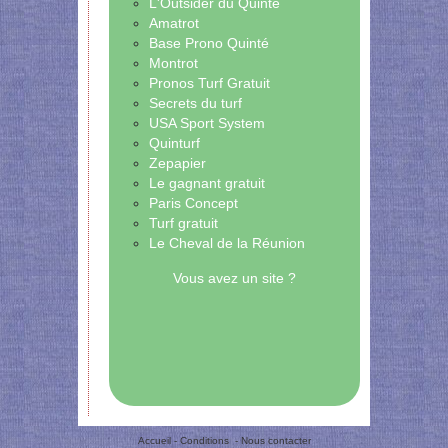
L'Outsider du Quinté
Amatrot
Base Prono Quinté
Montrot
Pronos Turf Gratuit
Secrets du turf
USA Sport System
Quinturf
Zepapier
Le gagnant gratuit
Paris Concept
Turf gratuit
Le Cheval de la Réunion
Vous avez un site ?
Accueil
-
Conditions
-
Nous contacter