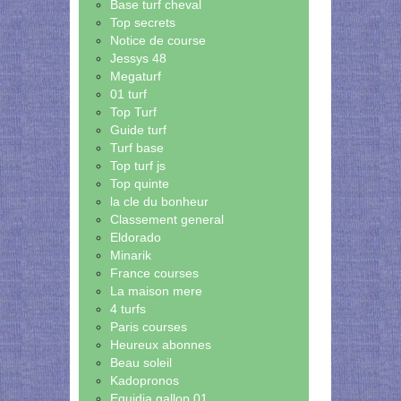
Base turf cheval
Top secrets
Notice de course
Jessys 48
Megaturf
01 turf
Top Turf
Guide turf
Turf base
Top turf js
Top quinte
la cle du bonheur
Classement general
Eldorado
Minarik
France courses
La maison mere
4 turfs
Paris courses
Heureux abonnes
Beau soleil
Kadopronos
Equidia gallop 01