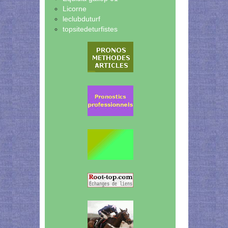
Licorne
leclubduturf
topsitedeturfistes