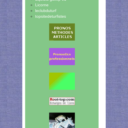
Licorne
leclubduturf
topsitedeturfistes