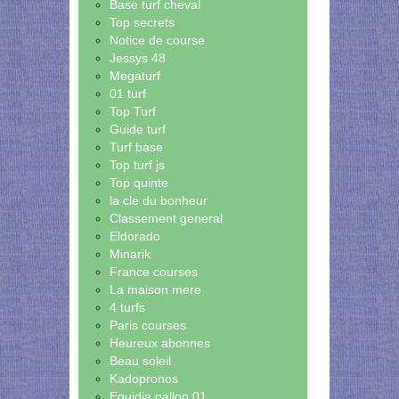
Base turf cheval
Top secrets
Notice de course
Jessys 48
Megaturf
01 turf
Top Turf
Guide turf
Turf base
Top turf js
Top quinte
la cle du bonheur
Classement general
Eldorado
Minarik
France courses
La maison mere
4 turfs
Paris courses
Heureux abonnes
Beau soleil
Kadopronos
Equidia gallop 01