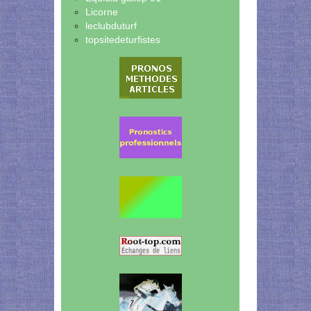
Licorne
leclubduturf
topsitedeturfistes