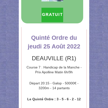
Quinté Ordre du
jeudi 25 Août 2022
DEAUVILLE (R1)
Course 7 : Handicap de la Manche -
Prix Apolline Matin 6h/9h
Départ 20:15 - Galop - 50000€ -
3200m - 14 partants
Le Quinté Ordre : 3 - 5 - 6 - 2 - 12