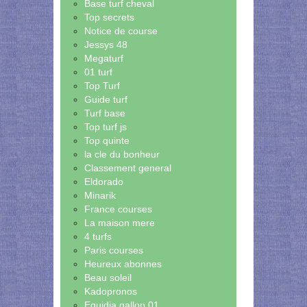
Base turf cheval
Top secrets
Notice de course
Jessys 48
Megaturf
01 turf
Top Turf
Guide turf
Turf base
Top turf js
Top quinte
la cle du bonheur
Classement general
Eldorado
Minarik
France courses
La maison mere
4 turfs
Paris courses
Heureux abonnes
Beau soleil
Kadopronos
Equidia gallop 01