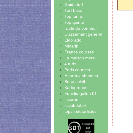
Guide turf
Turf base
Top turf js
Top quinte
la cle du bonheur
Classement general
Eldorado
Minarik
France courses
La maison mere
4 turfs
Paris courses
Heureux abonnes
Beau soleil
Kadopronos
Equidia gallop 01
Licorne
leclubduturf
topsitedeturfistes