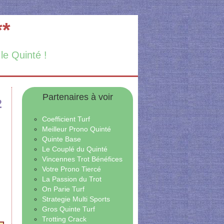
**
 le Quinté !
Partenaires à voir
2
Coefficient Turf
Meilleur Prono Quinté
Quinte Base
Le Couplé du Quinté
Vincennes Trot Bénéfices
Votre Prono Tiercé
La Passion du Trot
On Parie Turf
Strategie Multi Sports
Gros Quinte Turf
Trotting Crack