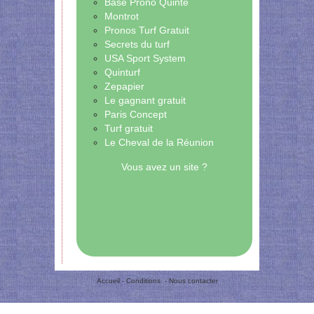
Base Prono Quinté
Montrot
Pronos Turf Gratuit
Secrets du turf
USA Sport System
Quinturf
Zepapier
Le gagnant gratuit
Paris Concept
Turf gratuit
Le Cheval de la Réunion
Vous avez un site ?
Accueil
-
Conditions
-
Nous contacter