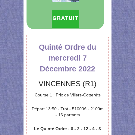
Quinté Ordre du
mercredi 7
Décembre 2022
VINCENNES (R1)
Course 1 : Prix de Villers-Cotterêts
Départ 13:50 - Trot - 51000€ - 2100m
- 16 partants
Le Quinté Ordre : 6 - 2 - 12 - 4 - 3