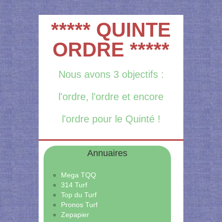
***** QUINTE
ORDRE *****
Nous avons 3 objectifs :
l'ordre, l'ordre et encore
l'ordre pour le Quinté !
Annuaires
Mega TQQ
314 Turf
Top du Turf
Pronos Turf
Zepapier