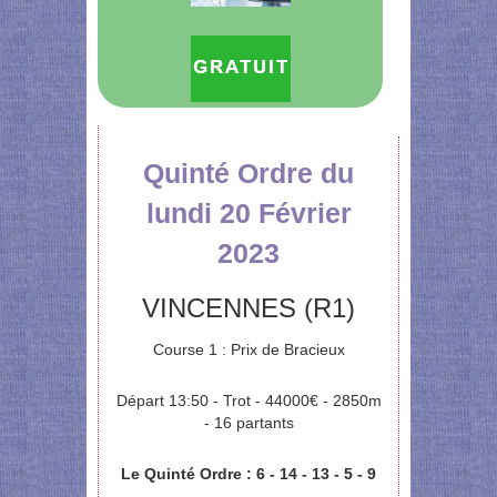
Quinté Ordre du
lundi 20 Février
2023
VINCENNES (R1)
Course 1 : Prix de Bracieux
Départ 13:50 - Trot - 44000€ - 2850m
- 16 partants
Le Quinté Ordre : 6 - 14 - 13 - 5 - 9