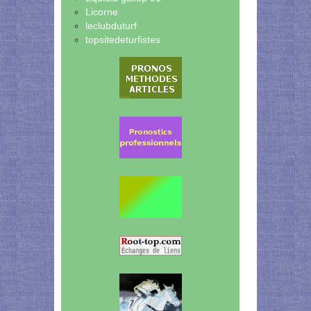
Licorne
leclubduturf
topsitedeturfistes