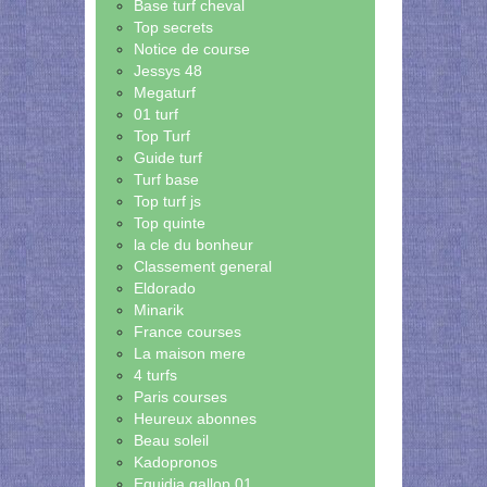
Base turf cheval
Top secrets
Notice de course
Jessys 48
Megaturf
01 turf
Top Turf
Guide turf
Turf base
Top turf js
Top quinte
la cle du bonheur
Classement general
Eldorado
Minarik
France courses
La maison mere
4 turfs
Paris courses
Heureux abonnes
Beau soleil
Kadopronos
Equidia gallop 01