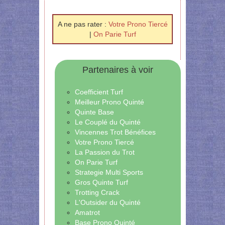
A ne pas rater :
Votre Prono Tiercé
|
On Parie Turf
Partenaires à voir
Coefficient Turf
Meilleur Prono Quinté
Quinte Base
Le Couplé du Quinté
Vincennes Trot Bénéfices
Votre Prono Tiercé
La Passion du Trot
On Parie Turf
Strategie Multi Sports
Gros Quinte Turf
Trotting Crack
L'Outsider du Quinté
Amatrot
Base Prono Quinté