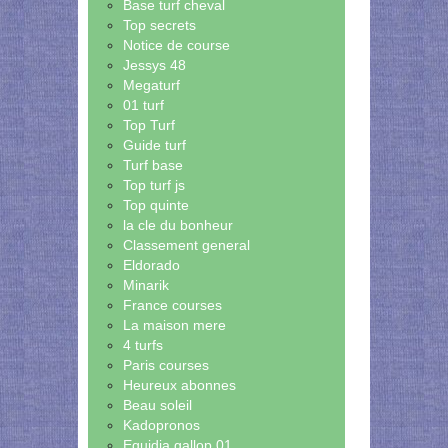
Base turf cheval
Top secrets
Notice de course
Jessys 48
Megaturf
01 turf
Top Turf
Guide turf
Turf base
Top turf js
Top quinte
la cle du bonheur
Classement general
Eldorado
Minarik
France courses
La maison mere
4 turfs
Paris courses
Heureux abonnes
Beau soleil
Kadopronos
Equidia gallop 01