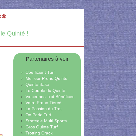
**
 le Quinté !
Partenaires à voir
Coefficient Turf
Meilleur Prono Quinté
Quinte Base
Le Couplé du Quinté
Vincennes Trot Bénéfices
Votre Prono Tiercé
La Passion du Trot
On Parie Turf
Strategie Multi Sports
Gros Quinte Turf
Trotting Crack