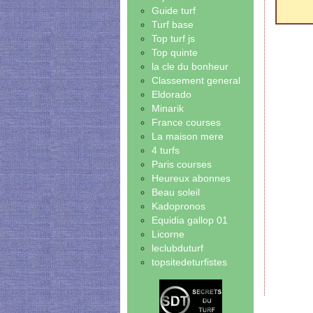
Guide turf
Turf base
Top turf js
Top quinte
la cle du bonheur
Classement general
Eldorado
Minarik
France courses
La maison mere
4 turfs
Paris courses
Heureux abonnes
Beau soleil
Kadopronos
Equidia gallop 01
Licorne
leclubduturf
topsitedeturfistes