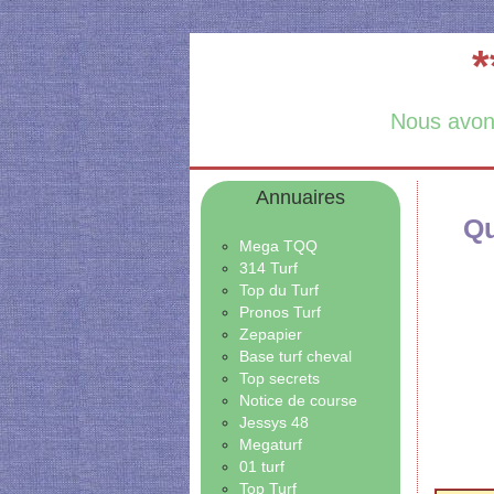
*
Nous avons 
Annuaires
Qu
Mega TQQ
314 Turf
Top du Turf
Pronos Turf
Zepapier
Base turf cheval
Top secrets
Notice de course
Jessys 48
Megaturf
01 turf
Top Turf