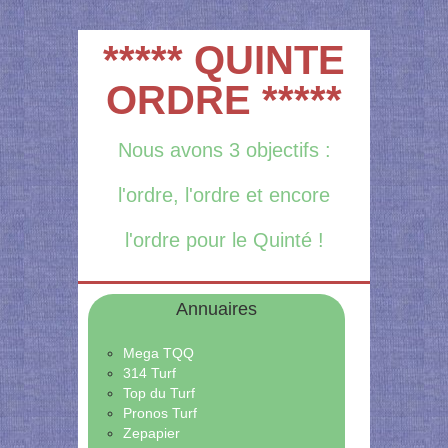
***** QUINTE
ORDRE *****
Nous avons 3 objectifs :
l'ordre, l'ordre et encore
l'ordre pour le Quinté !
Annuaires
Mega TQQ
314 Turf
Top du Turf
Pronos Turf
Zepapier