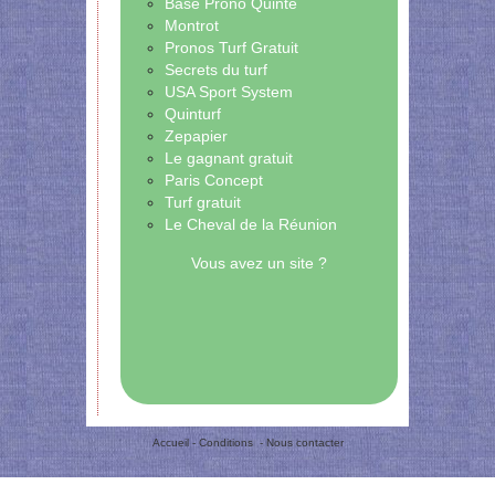
Base Prono Quinté
Montrot
Pronos Turf Gratuit
Secrets du turf
USA Sport System
Quinturf
Zepapier
Le gagnant gratuit
Paris Concept
Turf gratuit
Le Cheval de la Réunion
Vous avez un site ?
Accueil
-
Conditions
-
Nous contacter