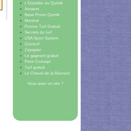
L'Outsider du Quinté
Amatrot
Base Prono Quinté
Montrot
Pronos Turf Gratuit
Secrets du turf
USA Sport System
Quinturf
Zepapier
Le gagnant gratuit
Paris Concept
Turf gratuit
Le Cheval de la Réunion
Vous avez un site ?