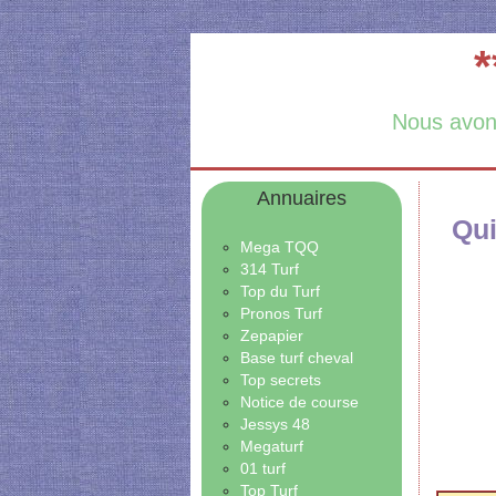
*
Nous avons 
Annuaires
Qui
Mega TQQ
314 Turf
Top du Turf
Pronos Turf
Zepapier
Base turf cheval
Top secrets
Notice de course
Jessys 48
Megaturf
01 turf
Top Turf