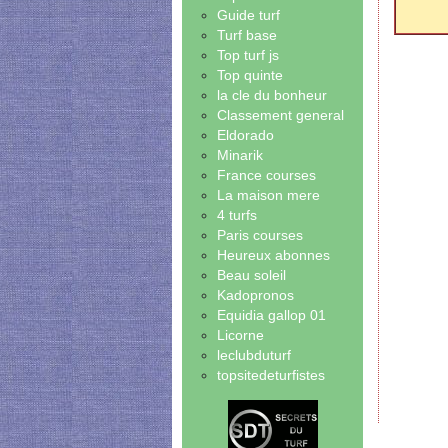
Guide turf
Turf base
Top turf js
Top quinte
la cle du bonheur
Classement general
Eldorado
Minarik
France courses
La maison mere
4 turfs
Paris courses
Heureux abonnes
Beau soleil
Kadopronos
Equidia gallop 01
Licorne
leclubduturf
topsitedeturfistes