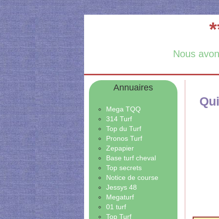
*
Nous avons 
Annuaires
Qui
Mega TQQ
314 Turf
Top du Turf
Pronos Turf
Zepapier
Base turf cheval
Top secrets
Notice de course
Jessys 48
Megaturf
01 turf
Top Turf