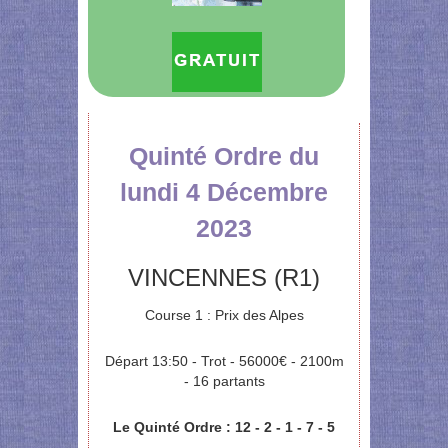
Quinté Ordre du
lundi 4 Décembre
2023
VINCENNES (R1)
Course 1 : Prix des Alpes
Départ 13:50 - Trot - 56000€ - 2100m
- 16 partants
Le Quinté Ordre : 12 - 2 - 1 - 7 - 5