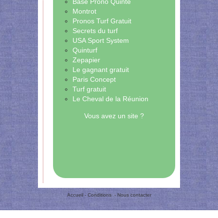
Base Prono Quinté
Montrot
Pronos Turf Gratuit
Secrets du turf
USA Sport System
Quinturf
Zepapier
Le gagnant gratuit
Paris Concept
Turf gratuit
Le Cheval de la Réunion
Vous avez un site ?
Accueil
-
Conditions
-
Nous contacter