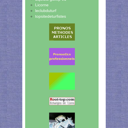
Licorne
leclubduturf
topsitedeturfistes