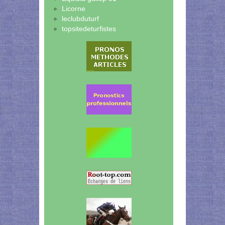
Licorne
leclubduturf
topsitedeturfistes