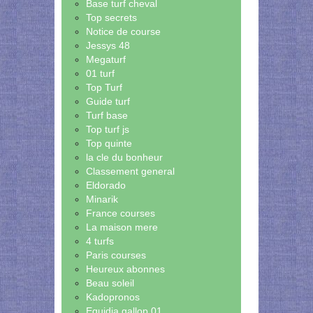
Base turf cheval
Top secrets
Notice de course
Jessys 48
Megaturf
01 turf
Top Turf
Guide turf
Turf base
Top turf js
Top quinte
la cle du bonheur
Classement general
Eldorado
Minarik
France courses
La maison mere
4 turfs
Paris courses
Heureux abonnes
Beau soleil
Kadopronos
Equidia gallop 01