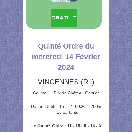
Quinté Ordre du
mercredi 14 Février
2024
VINCENNES (R1)
Course 1 : Prix de Château-Gontier
Départ 13:55 - Trot - 41000€ - 2700m
- 16 partants
Le Quinté Ordre : 11 - 15 - 5 - 14 - 3