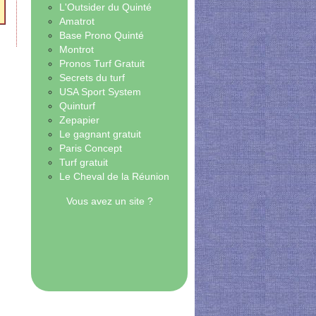
L'Outsider du Quinté
Amatrot
Base Prono Quinté
Montrot
Pronos Turf Gratuit
Secrets du turf
USA Sport System
Quinturf
Zepapier
Le gagnant gratuit
Paris Concept
Turf gratuit
Le Cheval de la Réunion
Vous avez un site ?