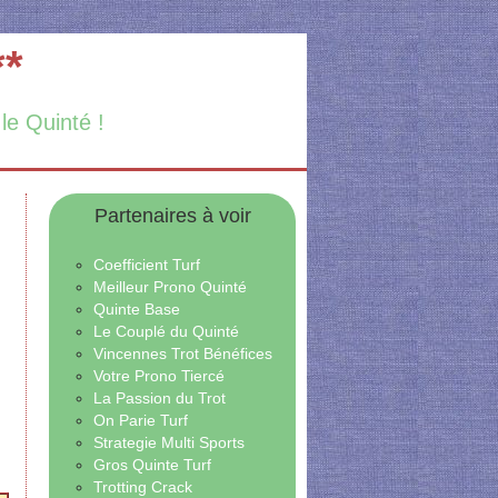
**
 le Quinté !
Partenaires à voir
Coefficient Turf
Meilleur Prono Quinté
Quinte Base
Le Couplé du Quinté
Vincennes Trot Bénéfices
Votre Prono Tiercé
La Passion du Trot
On Parie Turf
Strategie Multi Sports
Gros Quinte Turf
Trotting Crack