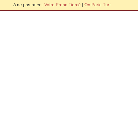
A ne pas rater :
Votre Prono Tiercé
|
On Parie Turf