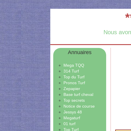
*
Nous avons 
Annuaires
Mega TQQ
314 Turf
Top du Turf
Pronos Turf
Zepapier
Base turf cheval
Top secrets
Notice de course
Jessys 48
Megaturf
01 turf
Top Turf