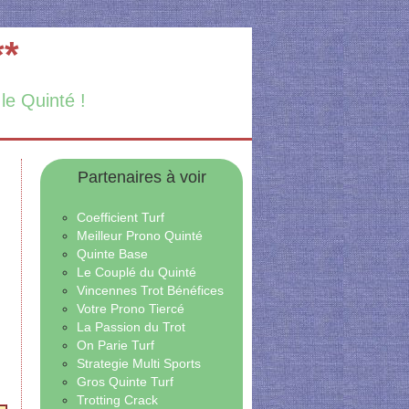
**
 le Quinté !
Partenaires à voir
Coefficient Turf
Meilleur Prono Quinté
Quinte Base
Le Couplé du Quinté
Vincennes Trot Bénéfices
Votre Prono Tiercé
La Passion du Trot
On Parie Turf
Strategie Multi Sports
Gros Quinte Turf
Trotting Crack