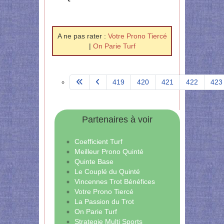
A ne pas rater :
Votre Prono Tiercé
|
On Parie Turf
419
420
421
422
423
Page 424 sur 581
Partenaires à voir
Coefficient Turf
Meilleur Prono Quinté
Quinte Base
Le Couplé du Quinté
Vincennes Trot Bénéfices
Votre Prono Tiercé
La Passion du Trot
On Parie Turf
Strategie Multi Sports