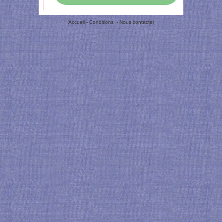
Accueil
-
Conditions
-
Nous contacter