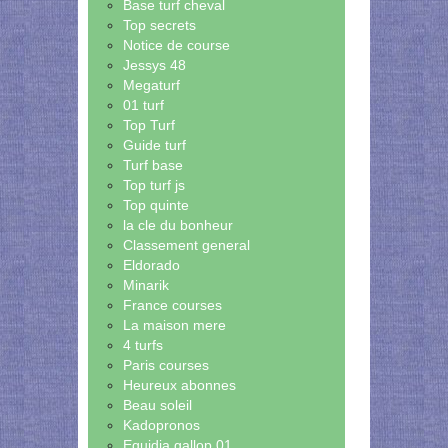
Base turf cheval
Top secrets
Notice de course
Jessys 48
Megaturf
01 turf
Top Turf
Guide turf
Turf base
Top turf js
Top quinte
la cle du bonheur
Classement general
Eldorado
Minarik
France courses
La maison mere
4 turfs
Paris courses
Heureux abonnes
Beau soleil
Kadopronos
Equidia gallop 01