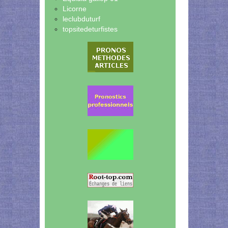
Licorne
leclubduturf
topsitedeturfistes