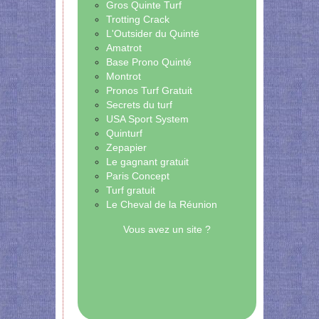
Gros Quinte Turf
Trotting Crack
L'Outsider du Quinté
Amatrot
Base Prono Quinté
Montrot
Pronos Turf Gratuit
Secrets du turf
USA Sport System
Quinturf
Zepapier
Le gagnant gratuit
Paris Concept
Turf gratuit
Le Cheval de la Réunion
Vous avez un site ?