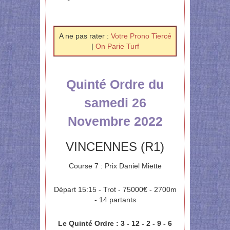
A ne pas rater :
Votre Prono Tiercé
|
On Parie Turf
Quinté Ordre du
samedi 26
Novembre 2022
VINCENNES (R1)
Course 7 : Prix Daniel Miette
Départ 15:15 - Trot - 75000€ - 2700m
- 14 partants
Le Quinté Ordre : 3 - 12 - 2 - 9 - 6