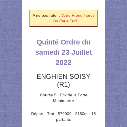
A ne pas rater :
Votre Prono Tiercé
|
On Parie Turf
Quinté Ordre du
samedi 23 Juillet
2022
ENGHIEN SOISY
(R1)
Course 5 : Prix de la Porte
Montmartre
Départ - Trot - 57000€ - 2150m - 15
partants