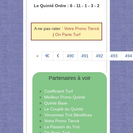
Le Quinté Ordre : 6 - 11 - 1 - 3 - 2
A ne pas rater :
Votre Prono Tiercé
|
On Parie Turf
490
491
492
493
494
Page 495 sur 581
Partenaires à voir
Coefficient Turf
Meilleur Prono Quinté
Quinte Base
Le Couplé du Quinté
Vincennes Trot Bénéfices
Votre Prono Tiercé
La Passion du Trot
On Parie Turf