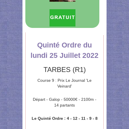
Quinté Ordre du
lundi 25 Juillet 2022
TARBES (R1)
Course 9 : Prix Le Journal 'Le
Veinard'
Départ - Galop - 50000€ - 2100m -
14 partants
Le Quinté Ordre : 4 - 12 - 11 - 9 - 8