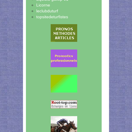
Licorne
leclubduturf
topsitedeturfistes