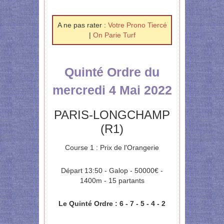
A ne pas rater :
Votre Prono Tiercé
|
On Parie Turf
Quinté Ordre du
mercredi 4 Mai 2022
PARIS-LONGCHAMP
(R1)
Course 1 : Prix de l'Orangerie
Départ 13:50 - Galop - 50000€ -
1400m - 15 partants
Le Quinté Ordre : 6 - 7 - 5 - 4 - 2