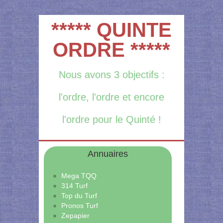
***** QUINTE
ORDRE *****
Nous avons 3 objectifs :
l'ordre, l'ordre et encore
l'ordre pour le Quinté !
Annuaires
Mega TQQ
314 Turf
Top du Turf
Pronos Turf
Zepapier