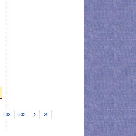
532
533
1