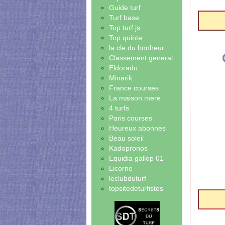
Guide turf
Turf base
Top turf js
Top quinte
la cle du bonheur
Classement general
Eldorado
Minarik
France courses
La maison mere
4 turfs
Paris courses
Heureux abonnes
Beau soleil
Kadopronos
Equidia gallop 01
Licorne
leclubduturf
topsitedeturfistes