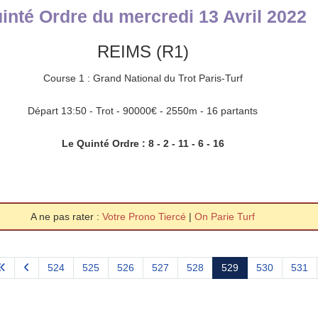
inté Ordre du mercredi 13 Avril 2022
REIMS (R1)
Course 1 : Grand National du Trot Paris-Turf
Départ 13:50 - Trot - 90000€ - 2550m - 16 partants
Le Quinté Ordre : 8 - 2 - 11 - 6 - 16
A ne pas rater :
Votre Prono Tiercé
|
On Parie Turf
524
525
526
527
528
529
530
531
Page 529 sur 58