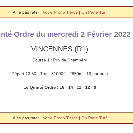
A ne pas rater :
Votre Prono Tiercé
|
On Parie Turf
nté Ordre du mercredi 2 Février 2022
VINCENNES (R1)
Course 1 : Prix de Chambéry
Départ 13:50 - Trot - 51000€ - 2850m - 16 partants
Le Quinté Ordre : 16 - 14 - 11 - 12 - 9
A ne pas rater :
Votre Prono Tiercé
|
On Parie Turf