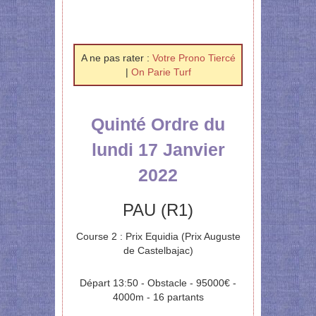
A ne pas rater :
Votre Prono Tiercé
|
On Parie Turf
Quinté Ordre du
lundi 17 Janvier
2022
PAU (R1)
Course 2 : Prix Equidia (Prix Auguste
de Castelbajac)
Départ 13:50 - Obstacle - 95000€ -
4000m - 16 partants