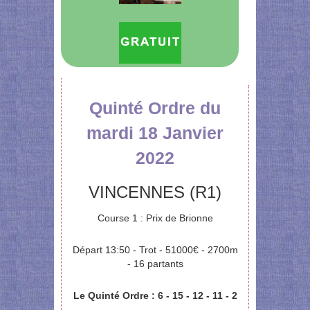
Quinté Ordre du
mardi 18 Janvier
2022
VINCENNES (R1)
Course 1 : Prix de Brionne
Départ 13:50 - Trot - 51000€ - 2700m
- 16 partants
Le Quinté Ordre : 6 - 15 - 12 - 11 - 2