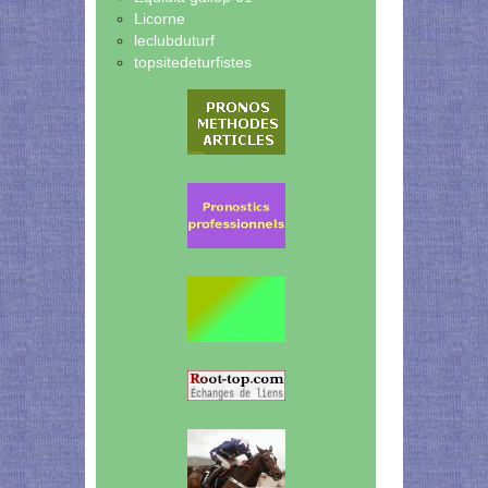
Licorne
leclubduturf
topsitedeturfistes