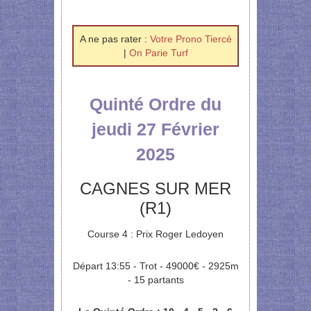
A ne pas rater :
Votre Prono Tiercé
|
On Parie Turf
Quinté Ordre du
jeudi 27 Février
2025
CAGNES SUR MER
(R1)
Course 4 : Prix Roger Ledoyen
Départ 13:55 - Trot - 49000€ - 2925m
- 15 partants