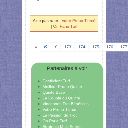
A ne pas rater :
Votre Prono Tiercé
|
On Parie Turf
173
174
175
176
177
Page 178 sur 581
Partenaires à voir
Coefficient Turf
Meilleur Prono Quinté
Quinte Base
Le Couplé du Quinté
Vincennes Trot Bénéfices
Votre Prono Tiercé
La Passion du Trot
On Parie Turf
Strategie Multi Sports