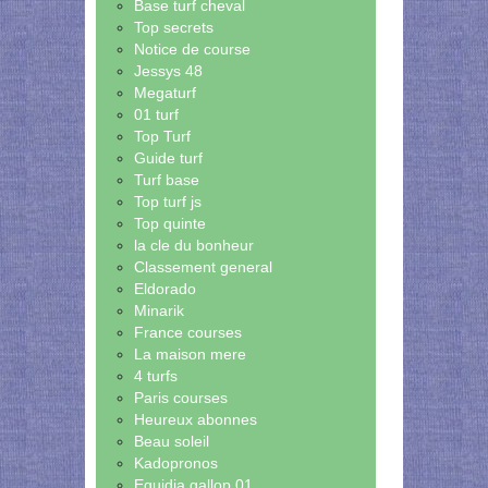
Base turf cheval
Top secrets
Notice de course
Jessys 48
Megaturf
01 turf
Top Turf
Guide turf
Turf base
Top turf js
Top quinte
la cle du bonheur
Classement general
Eldorado
Minarik
France courses
La maison mere
4 turfs
Paris courses
Heureux abonnes
Beau soleil
Kadopronos
Equidia gallop 01