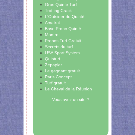
Gros Quinte Turf
Trotting Crack
L'Outsider du Quinté
Amatrot
Base Prono Quinté
Montrot
Pronos Turf Gratuit
Secrets du turf
USA Sport System
Quinturf
Zepapier
Le gagnant gratuit
Paris Concept
Turf gratuit
Le Cheval de la Réunion
Vous avez un site ?