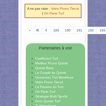
A ne pas rater :
Votre Prono Tiercé
|
On Parie Turf
189
190
191
192
193
Page 194 sur 581
Partenaires à voir
Coefficient Turf
Meilleur Prono Quinté
Quinte Base
Le Couplé du Quinté
Vincennes Trot Bénéfices
Votre Prono Tiercé
La Passion du Trot
On Parie Turf
Strategie Multi Sports
Gros Quinte Turf
Trotting Crack