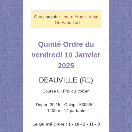
A ne pas rater :
Votre Prono Tiercé
|
On Parie Turf
Quinté Ordre du
vendredi 10 Janvier
2025
DEAUVILLE (R1)
Course 8 : Prix du Volcan
Départ 20:15 - Galop - 53000€ -
1400m - 14 partants
Le Quinté Ordre : 1 - 16 - 2 - 11 - 8