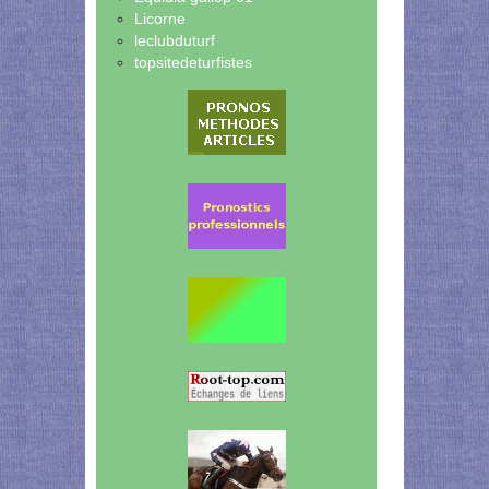
Licorne
leclubduturf
topsitedeturfistes