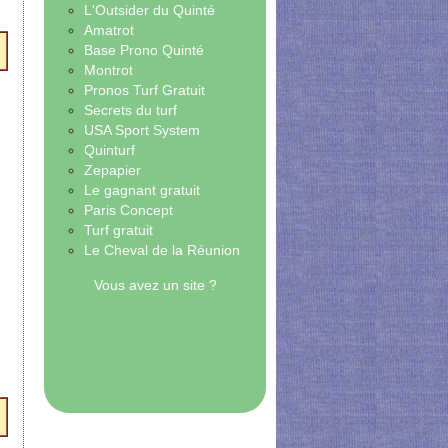
L'Outsider du Quinté
Amatrot
Base Prono Quinté
Montrot
Pronos Turf Gratuit
Secrets du turf
USA Sport System
Quinturf
Zepapier
Le gagnant gratuit
Paris Concept
Turf gratuit
Le Cheval de la Réunion
Vous avez un site ?