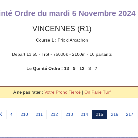
inté Ordre du mardi 5 Novembre 2024
VINCENNES (R1)
Course 1 : Prix d'Arcachon
Départ 13:55 - Trot - 75000€ - 2100m - 16 partants
Le Quinté Ordre : 13 - 9 - 12 - 8 - 7
A ne pas rater :
Votre Prono Tiercé
|
On Parie Turf
210
211
212
213
214
215
216
217
Page 215 sur 58