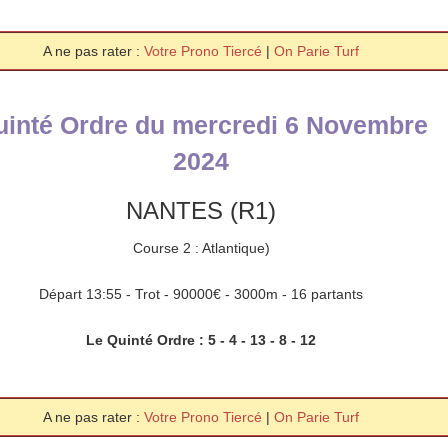
A ne pas rater :
Votre Prono Tiercé
|
On Parie Turf
uinté Ordre du mercredi 6 Novembre
2024
NANTES (R1)
Course 2 : Atlantique)
Départ 13:55 - Trot - 90000€ - 3000m - 16 partants
Le Quinté Ordre : 5 - 4 - 13 - 8 - 12
A ne pas rater :
Votre Prono Tiercé
|
On Parie Turf